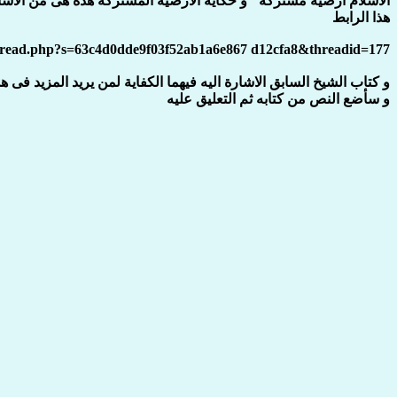
الاسلام ارضية مشتركة" و حكاية الارضية المشتركة هذه هى من الاسال
هذا الرابط
thread.php?s=63c4d0dde9f03f52ab1a6e867 d12cfa8&threadid=177
و كتاب الشيخ السابق الاشارة اليه فيهما الكفاية لمن يريد المزيد فى ه
و سأضع النص من كتابه ثم التعليق عليه