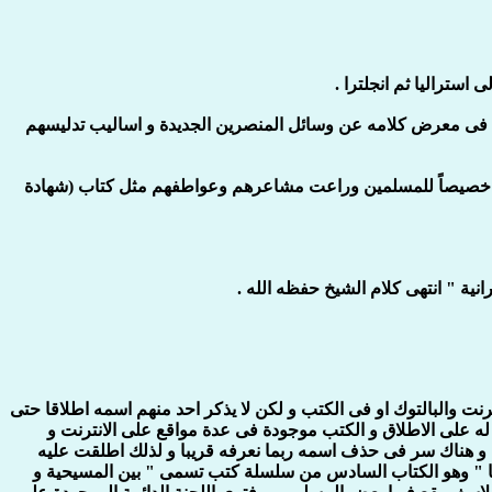
 فى معرض كلامه عن وسائل المنصرين الجديدة و اساليب تدليسهم
ألفت خصيصاً للمسلمين وراعت مشاعرهم وعواطفهم مثل كتاب (شهادة
نية " انتهى كلام الشيخ حفظه الله .
ينقلون منه سواء على الانترنت والبالتوك او فى الكتب و لكن لا يذكر احد منهم اسمه اطلاقا حتى
ه على الاطلاق و الكتب موجودة فى عدة مواقع على الانترنت و
ص الذى يحمل هذا الاسم على البالتوك و هناك سر فى حذف اسمه ربما نعرفه قريبا و لذلك اطلقت عليه
عليها " وهو الكتاب السادس من سلسلة كتب تسمى " بين المسيحية و