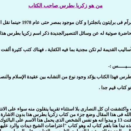
من هو زكريا بطرس صاحب الكتاب
ا و كان موجود بمصر حتى عام 1978 حينما نقل الى استراليا ثم انجلترا .
اضرة صوتية له عن وسائل التنصيرالجديدة ذكر اسم زكريا بطرس هذا
أساليب القديمة لم تكن مجدية بما فيه الكفاية ، فهناك كتب كثيرة 
ـيـــــس :-
بطرس فهذا الكتاب يؤكد وجود نوع من التشابه بين عقيدة الإسلام والنصرا
 كتاب قيم جدا .
 كتب زكريا بطرس هذا و حصلت على كل كتبه وهى 12 كتاب واكتشفت ان كل النصارى بلا استثناء تقريبا 
لله فى هذا المقال وضع جزء من كتاب زكريا بطرس هذا بدون الاشارة ل
لاحظت انهم حذفوا اسمه من بعضها و غيروا اسمه فى اخرى الى سيرفنت 13 و يبدوا انه هو نفس الشخ
ه هذه نبدا هنا باهم كتاب له وهو كتاب "اعتراضات الشيخ ديدات والرد 