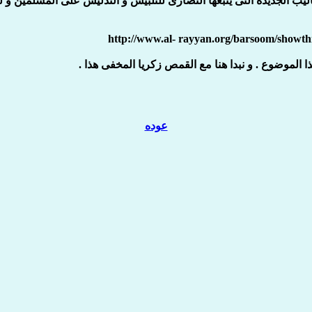
يب الجديدة التى يتبعها النصارى للتلبيس و التدليس على المسلمين و ل
http://www.al- rayyan.org/barsoom/show
ذا الموضوع . و نبدا هنا مع القمص زكريا المخفى هذا .
عوده