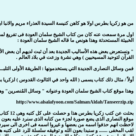
من هو زكريا بطرس اولا هو كاهن كنيسة السيدة العذراء مريم والانبا ابرآم فى برايتون بانجلتر
اول مرة سمعت عنه كان من كتاب الشيخ سلمان العودة فى تفريغ لمح
الخبيثة المستحدثة وهذا هونص ما قاله الشيخ سلمان العودة :
" ونستعرض بعض هذه الأساليب الجديدة بعد أن ثبت لديهم أن بعض ال
القرآن لتوحيد المسيحيين ) وهي نشرة وزعت في بلاد العالم .
فمن وسائل النصارى الجديدة التي يستخدمونها : الطريقة الأولى التلبــــ
أولاً / مثال ذلك كتاب يسمى ( الله واحد في الثالوث القدوس ) لزكريا 
وهذا موقع كتاب الشيخ سلمان العودة وعنوانه " وسائل المُنصرين" وهو
http://www.alsalafyoon.com/SalmanAldah/Tanseerzip.zip
بحثت عن
موقع النصارى الذى يضع صورة لجزء من كتابه الذى سنرد عليه بعون ا
لقب المخفى ....... و سنبدا بعون الله و توفيقه سلسلة للرد على كتب