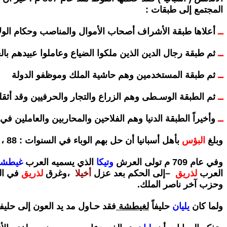
المجتمع إلى طبقات :
ــ
أعلاها طبقة الأشراف أصحاب الأموال والمناصب وحكام الول
ــ
ثم طبقة رجال الدين الذين
ملكوا الضياع وعاملوا عبيدهم ب
ــ
ثم طبقة
المستخدمين وهم حاشية الملك وموظفو الدولة
ــ
ثم
الطبقة الوسـطى وهم الزراع والتجار والحرفيين وقد أثقل
ــ
وأخيراً الطبقة الدنيا وهم الفلاحين والمحاربين والعاملين في
وبلغ
البؤس
بأهل أسبانيا أن حل بهم الوباء
في السنوات : 88 ، 89 ، 90 هـ حتى مات أكثر من نصـف سكانها .
وفي عام 709 م
تولى العرش
وتيكا
الذي يسميه العرب
غيطشة
العرب
لذريق
–
إلى الحكم بعد عزل
أخيلا
،
وغرق
لذريق
في ا
وحزب آخر ناصر الملك
.
ولما كان
يليان
حليفاً
لغيطشة
فقد حـاول
مد يد العون إلى حليف