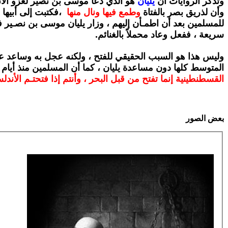
وتذكر الروايات أن
يليان
هو الذي دعا موسى بن نصير لغزو الأ
وأن لذريق بصر بالفتاة
وطمع
فيها ونال منها
،
فكتبت إلى أبيها 
للمسلمين بعد أن اطمـأن إليهم ، وزار يليان موسى بن نصـير في
سريعة ، ففعل وعاد محملاً بالغنائم
.
وليس هذا هو السبب الحقيقي للفتح ، ولكنه عجل به وساعد علي
المتوسط كلها دون مساعدة يليان ، كما أن المسلمين منذ أيام 
القسطنطينية إنما تفتح من قبل البحر ، وأنتم
إذا فتحتـم الأند
بعض
الصور