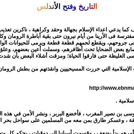
ا
ل
ت
ا
ر
ي
خ
و
ف
ت
ح
ا
ل
ن
د
ل
س
 كما يدعي اعداء الإسلام بجهالة وحقد وكراهية ، ناكرين
تعذيب
ترسة فى الأرينا من أيام نيرون حتى بقية أباطرة
الرومان وك
 فى جروحهم، ويقطع لحمهم قطعة قطعة ويرمى
للحيوانات الو
صابع بعض الضحايا تحت أظافرهم، وسملت أعين
بعضهم، وعلق
ى الغليظة حتى فارقوا الحياة؛ ومزقت أشلاء
البعض بأن شدت أ
الإسلامية التي حررت المسيحييين وانقذتهم
من بطش الرومان 
http://www.ebnm
سلامية .
وسى بن نصير المغرب ، فأخضع البربر ،
ونشر الأمن في هذه الر
نطقة ، وعسكر طارق بمن معه من
المسلمين على سواحل بحر ال
أمرهم بدأ يضعف ، وقسمت أسبانيا إلى دوقيات ، يحكم كل منه