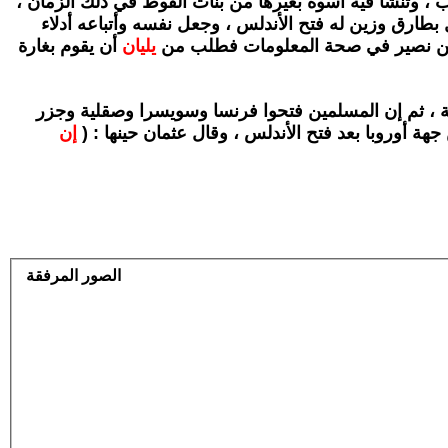
ب ، وتنشأ فيه أسوة
بغيرها من بنات القوط في ذلك الزمان ،
 بطارق وزين له فتح الأندلس ، وجعل نفسه وأتباعه أدلاء
بن نصير في صحة المعلومات فطلب من
يليان
أن يقوم بغارة
 ، ثم إن المسلمين فتحوا فرنسا وسويسرا
وصقلية وجزر
هة أوروبا بعد فتح الأندلس ، وقال
عثمان حينها : (
إن
الصور المرفقة