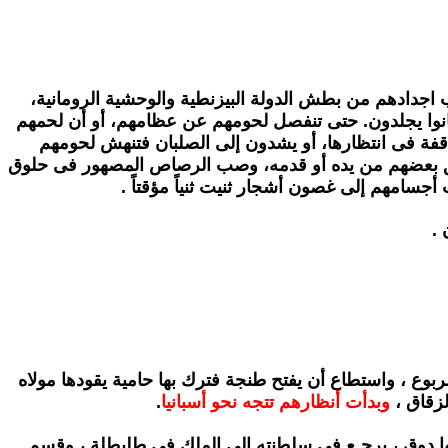
 اجدادهم من بطش الدولة البيزنطية والوحشية الرومانية،
انوا يجلدون. حتى تنفصل لحومهم عن عظامهم، أو أن لحمهم
اقفة فى انتظارها، أو يشدون إلى الصلبان فتنهش لحومهم
 بعضهم من يده أو قدمه، وصب الرصاص المصهور فى حلوق
جسامهم إلى غصون أشجار ثنيت ثنياً مؤقتاً .
.
بوع ، واستطاع أن يفتح طنجة فترك بها حامية يقودها مولاه
زقاق ،
وبدأت أنظارهم تتجه نحو
أسبانيا
.
ا دوق ، يرجـع في
سلطنته إلى الملك في طليطلة ، وقسم