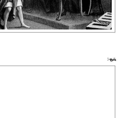
يتبع
:-