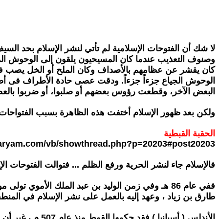
لا شك أن الفتوحات الإسلامية لم
تأتي لنشر الإسلام بحد السيف
وصنوف التعذيب عندما
كان المسيحيون يلقون إلى الوحوش المف
كان يقشر عن
عظامهم بالأصداف وكان الملح أو الخل يصب
الوحوش الجياع
جزءاً جزءاً. ودقت عصى حادة الأطراف فى أ
البعض الآخر، وقطعت
رؤوس بعضهم أو صلبوا، أو ضربوا بالعص
ولكن بعد ظهور
الإسلام أختفت هذه الظاهرة بسبب الفتواحات 
الحقبة القبطية
aryam.com/vb/showthread.php?p=20203#post20203
فالإسلام
جاء لنشر الحرية ورفع الظلم ... فتوالت الفتوحات الإ
ففي عام 86 هـ
وفي زمن الوليد بن عبد الملك الأموي تولى م
طارق
بن زياد ، وعهد إليه بالعمل على نشر الإسلام في الم
الأندلس ( أسبانيا ) فقد حكمها القوط منذ عام 507 م ، غير
أن 