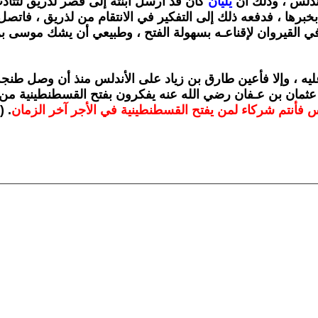
ندلس ، وذلك أن
يليان
كان قد أرسل ابنته إلى قصر لذريق لتتأد
بخبرها ، فدفعه ذلك إلى التفكير في
الانتقام من لذريق ، فاتصل
 القيروان لإقناعـه
بسهولة الفتح ، وطبيعي أن يشك موسى 
ه ، وإلا فأعين
طارق بن زياد على الأندلس منذ أن وصل طنجة
عثمان بن
عـفان رضي الله عنه يفكرون بفتح القسطنطينية من ج
لس فأنتم شركاء لمن يفتح القسطنطينية في الأجر آخر الزمان
) .