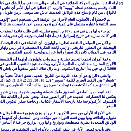
(2) آراء النقاد: بظهور الحركة العقلانية في ألمانيا حوالي 1800م، بدأ الشك في كتابة موسى لكل أسفار التوراة الخمسة. ففي بداية الأمر زعموا أن سفر التكوين يتكون من وثيقتين على أساس أسماء الله المختلفة، فقسم يستخدم لفظه "إلوهيم" (
الله)، وقسم يستخدم لفظه "يهوه" (الرب-
J
). فقالوا في أول الأمر أن هاتي
قالوا إن من قام بإدماج هذه الوثائق العديدة، عاش بعد موسى بزمن طويل، و ه
ثم لاحظوا أن الأسلوب العام لأجزاء من الوثيقة التي تستخدم اسم "إلوهي
سفر التثنية باعتباره يشتمل على كمية كبيرة من مصدر آخر. فأصبحت هناك ث
ثم جاء و لها وزن في نحو 1875م . ليضع نظريته التي ظلت قائمة لسنوات عديدة، حيث قال إن الوثائق الأربعة:
التي كانت سارية في تاريخ إسرائيل قديماً، فإذا أشارت وثيقة إلى تشريعات 
و لكن من العوامل الناقضة لنظرية و لهاوزن، أن العلماء في ذلك الوقت كان
الثامن قبل الميلاد، كان ذلك تعبيراً رائعاً عن إيديولوجية العصر الفكتوري
.
و ثمة أمران اجتمعا لتحدي نظرية واسم واحد ولهاوزن: أولهما أن الفلسفة ا
الألواح الفخارية منذ الحرب العالمية الأولى، وبخاصة نتيجة للتنقيب العلمي ف
3.000 ق.م. حين بدأ التاريخ المكتوب، و ما زال هناك الكثير مدفوناً في باطن الأرض.
والشيء الرائع هو أن هذه الثروة من التاريخ القديم، تتفق اتفاقاً عجيباً
"شنعار" هي اللفظ العبري لكلمة "سومر" (تك 10: 10، 11: 2، 14: 1). كما اكتشفت آثار الحورانيين بعاداتهم ولغتهم، ويسميهم الكتاب "الحوريين". كما اكتشفت مدينة "يوروك" (
إلى 3300ق.م.). كما اكتشفت فتوحات "سرجون" ملك "أكد" العظيم (من 2350ق.م.) ولا يُعلم
لقد انبعث من الماضي السحيق ملوك قدماء، وشعوب قديمة، ومدن قديمة، وث
يعكس لنا الحضارات القديمة في أكثر الصور صدقاً. ونحن نعلم أن الكتابة نقل
الكشوف الأركيولوجية دقة تاريخية الأسفار الكتابية، وبخاصة سفر التكوين ال
السفر.
في الأجزاء الأولى من سفر التكوين، قام و لها وزن بتوزيع قصة الطوفان ع
طويل، والعلاقة بينها وبين قصة التوراة عير مؤكدة، ومن المحتمل أن كلتيهما 
الوثائق المتعددة نظرية مصطنعة، وتواريخ و لها وزن تواريخ جزافية لا أساس له
وقد تأيدت قصص الآباء في سفر التكوين بالألواح التي اكتشفت في مدينة "نو