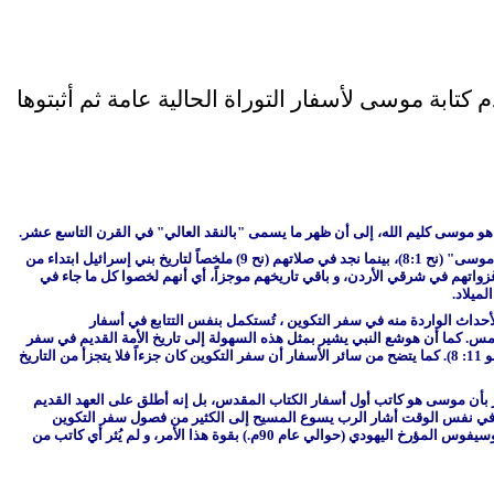
كتابة موسى لأسفار التوراة الحالية عامة ثم أثبتوها
 هو موسى كليم الله، إلى أن ظهر ما يسمى "بالنقد العالي" في القرن التاسع عشر.
ونجد أسفار الكتاب المقدس تشهد بصحة كتابة موسى لأسفار التوراة، فمثلاً في سفر نحميا (8،9) نجد أن السفر الذي قرأ فيه عزرا و اللاويون هو " سفر شريعة موسى" (نح 8:1)، بينما نجد في صلاتهم (نح 9) ملخصاً لتاريخ بني إسرائيل ابتداء من
ناء، وتمردهم في قادش برنيع، مع ذكر عبارة اقتباساً من خر 34: 6 (نح 9: 17)، و مسارهم في البرية، و غزواتهم في شرقي الأردن، و باقي تاريخهم موجزاً، أي أنهم لخصوا كل ما جاء في
ميلاد.
 6، 1مل 2: 3، 8: 53 و56، عز 7: 6.. الخ). أما بالنسبة لتاريخ بني إسرائيل، فالأحداث الواردة منه في سفر التكوين ، تُستكمل بنفس التتابع في أسفار
و الخامس. كما أن هوشع النبي يشير بمثل هذه السهولة إلى تاريخ الأمة القديم في سفر
هو 11: 8). كما يتضح من سائر الأسفار أن سفر التكوين كان جزءاً فلا يتجزأ من التاريخ
يفسر لهما الأمور المختصة به في جميع الكتب" (لو 24: 27). فمن الواضح أن الرب يسوع أقر بأن موسى هو كاتب أول أسفار الكتاب المقدس، بل إنه أطلق على العهد القديم
 و الأنبياء" (لو 16: 19 و 31، ارجع أيضاً إلى يو 5: 46 و47، مت 5: 17، لو 24: 44). كما أن الرسول بولس استخدم نفس هذه العبارة (أع 26: 22، 28: 23) و في نفس الوقت أشار الرب يسوع المسيح إلى الكثير من فصول سفر التكوين
باعتبارها جزءاً من الأسفار الموحى بها (مت 19: 4-6، 24: 38، لو 17: 32، يو 7: 22). فمن الواضح أن الرب يسوع و الرسل أقروا بكتابة موسى لسفر التكوين. و يؤكد يوسيفوس المؤرخ اليهودي (حوالي عام 90م.) بقوة هذا الأمر، و لم يُثر أي كاتب من