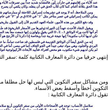
عند الآباء من إقامتهم في حاران ,أور، فالتشابه شديد جداً بين تصرفات الآبا
هذا الحق بثلاثة أغنام. كما كان للأب الحق في أن ينقله، وكان يكفي أن يصرح الأب بذل
يمكن لكاتب إسرائيلي في عصر متأخر مثل "
J
" في 850 ق.م. أو "
P
" في عام 450 ق.م. أن يميز بهذه الدقة بين ما كان متبعاً قديماً في بلاد بين النهرين وعند الآباء، وبين الشرائع الموسوية التي كانت سارية وقتئذ
وقد دفع الكثير من هذه الأمور، علماء العهد القديم الآن إلى القبول بتاريخ
ويقول النقاد الأحدث عهداً إن التوراة (وغيرها من الأسفار التاريخية) قد ض
أم أنها كانت وراء الوثائق
J
،
E
،
D
التي يقول ولهاوزن إنها جمعت معاً بعد السب
تكن لديها آداب مكتوبة؟ إنها نتيجة غريبة جداً وبخاصة إذا ذكرنا أن الأرجح 
إنه من الحق أيضاً أن الوثائق القديمة في فلسطين قد ضاعت تماماً، ما عدا
البردي والجلود، وهي مواد تبقى جيداً في الجو الجاف كما في مصر، أما في الج
لم يكن لديهم شيء مكتوب، هو محض افتراء. فتأييد الأبحاث الأركيولوجية لتوا
إنتهى حرفيا من دائرة المعارف الكتابية كلمة :سفر ال
ومن مشاكل سفر التكوين التي ليس لها حل مطلقا موض
التكوين أخطأ وأسقط بعض الأسماء.
تقول دائرة المعارف الكتابية :
سلاسل الأنساب: توجد في الأصحاحات الأولى من سفر التكوين أربع سلاسل
العاشر نجد جدول الأمم، فهو في الواقع ليس سلسلة أنساب، ولكنه موج