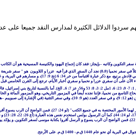
م سردوا الدلائل الكثيرة لمدارس النقد جميعا على عدم 
 سفر التكوين وكاتبه
–
بإيجاز: فقد كان إجماع اليهود والكنيسة المسيحية هو أن الكاتب
الخليقة إلى دعوة أبرام، ثم الخروج من مصر و الارتحال في سي
ء الآن على أن سفري عزرا و نحميا و سفري أخبار الأيام، ترجع إلى القرن الخامس قبل ال
كما يدعم هذا الرأي الكثير مما جاء في أسفار العهد القديم (انظر مثلاً يش 1: 7- 9، 23:
 الأصحاح التاسع من نحميا، فإننا نجده أيضاً في المزمور التاريخي، وهو المزمور المائة 
–
و نقرأ في العهد الجديد أن المسيح "ابتدأ من موسى وجميع الأنبياء، 
اسم "موسى
ام 1440 ق.م.- 1400 ق.م. على الأرجح.