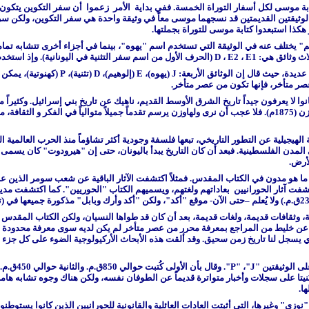
ن الوثيقتين القديمتين قد نسجهما موسى معاً في وثيقة واحدة هي سفر التكوين، ولكن س
كذا استبعدوا كتابة موسى للتوراة بجملتها.
م" يختلف عنه في الوثيقة التي تستخدم اسم "يهوه"، بينما في أجزاء أخرى تتشابه تمام
لاث وثائق هي:
E1
،
E2
،
D
(الحرف الأول من اسم سفر التثنية في اليونانية). وإذ استخدم
J
(يهوه)،
E
(إلوهيم)،
D
(تثنية)،
P
(كهنوتية)، يمكن أ
عصر متأخر، فإنها تكون من عصر متأخر.
وا لا يعرفون جيداً تاريخ الشرق الأوسط القديم، ناهيك عن تاريخ بني إسرائيل. وكثيراً
الهيجيلية عن التطور التاريخي، و التي كانت الفكرة المسيطرة في زمن ولهاوزن (1875م). فلا عجب أن نرى ولهاوزن يرسم تقد
لهيجيلية عن التطور التاريخي، تبعها فلسفة وجودية أكثر تشاؤماً منذ الحرب العالمية ا
ي المدن الفلسطينية. فبعد أن كان التاريخ يبدأ باليونان، حتى إن "هيرودوت" كان يسمى 
 مع ما هو مدون في الكتاب المقدس. فمثلاً اكتشفت الآثار الباقية عن شعب سومر الذين ع
–
حتى الآن- موقع "أكد"، ولكن "أكد وأرك وبابل" مذكورة جميعها في (تك 10: 0
قافات قديمة، ولغات قديمة، بعد أن كان قد طواها النسيان، ولكن الكتاب المقدس قد 
اً عن خليط من المراجع بمعرفة محرر من عصر متأخر لم يكن لديه سوى معرفة محدودة جدا
ذي يسجل لنا تاريخ زمن سحيق. وقد ألقت هذه الأبحاث الأركيولوجية الضوء على كل جزء 
لى الوثيقتين "
J
"، "
P
". وقال
بُنيتا على سجلات وأخبار متواترة قديماً عن الطوفان نفسه، ولكن هناك وجوه تشابه هامة
ا.
زي" وغيرها، التي أثبتت العادات العائلية والقانونية للحورانيين الذين كانوا يستوطن