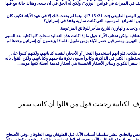
اعف في الميراث في قوانين "نوزي"، ولكن له الحق في أن يبيعه. وهناك حالة بيع فيها
ومن الملاحظ، أنه لا يوجد في تشريعات إسرائيل اللاحقة أو ممارساتهم شيء من ذلك. والأمر الوحيد الذي جاء في شريعة موسى بهذا الخصوص هو النهي عن تغيير الوضع الطبيعي (تث 21: 15-17)، بينما لم يحدث ذلك إلا في عهد الآباء. فكيف كان
 وتحديد و لهاوزن لتاريخ متأخر للوثائق المزعومة.
متعاقبة. ولكن تختلف الآراء حول ما إذا كانت هذه التقاليد سجلت كلها كتابة بعد السبي
د بين النهرين ومصر قبل عصر الآباء بزمن طويل، فلماذا يزعمون أن إسرائيل وحدها لم
لكت. فلو أنهم استخدموا الفخار أو الأحجار، لبقيت كتاباتهم، ولكنهم كتبوا على
فظون الكثير في الذاكرة، وكانوا يحبون تلاوة ملاحمهم وكتاباتهم، ولكن القول بأنه
بأن سفر التكوين وسائر الأسفار الخمسة هي أسفار قديمة أصيلة كتبها موسى.
ف الكتابية رجحت قول من قالوا أن كاتب سفر
امس والحادي عشر سلسلتا أنساب الآباء قبل الطوفان وبعد الطوفان. وفي الأصحاح
ي تحرك هذه القبائل والأمم حدث اختلاط فيما بينها. ولكن في شعوب كنعان، مثلاً