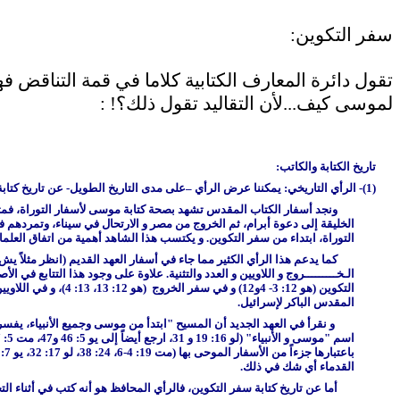
سفر التكوين:
تقول دائرة المعارف الكتابية كلاما في قمة التناقض فه
لموسى كيف...لأن التقاليد تقول ذلك؟! :
تاريخ الكتابة والكاتب:
(1)- الرأي التاريخي: يمكننا عرض الرأي
–
على مدى التاريخ الطويل- عن تاريخ كتابة
التوراة، ابتداء من سفر التكوين. و يكتسب هذا الشاهد أهمية من اتفاق العلما
الـخـــــــــروج و اللاويين و العدد والتثنية. علاوة على وجود هذا التتابع في
التكوين (هو 12: 3- 4و12) و في سفر الخروج (هو 12: 13، 13: 4)، و في اللاويين (هو 12: 9)، و في سفر العدد (هو 9: 10)، وفي سفر التثنية (في الإشارة إلى صبويبم
المقدس الباكر لإسرائيل.
القدماء أي شك في ذلك.
أما عن تاريخ كتابة سفر التكوين، فالرأي المحافظ هو أنه كتب في أثناء التجوال في البرية أي نحو ع