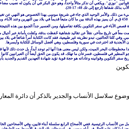
ء وقوانين "نوزي". ويكفي أن نذكر مثالاً واحداً، وهو حق البكر في أن يكون له نصيب مض
ك شفاها (ارجع إلى تك 48: 17-20).
 في إسرائيل؟
ية قصص الأباء في سفر التكوين بكافة تفاصيلها، ومن العسير جداً الجمع بين هذه النتيجة،
ُمت معاً في تاريخ متأخر، نقلاً عن تقاليد شفاهية حُفظت بدقة، ونُقلت بأمانة عبر أجيال 
ي. وفي كلتا الحالتين، تبدو نظريته غير طبيعية، فقد كانت الكتابة أمراً شائعاً في بلا
هو أن الأبجدية قد اخترعت في سورية وفلسطين، وهي أفضل الوسائل للكتابة وأيسرها.
 مخطوطات البحر الميت، ولكن ليس معنى هذا أنها لم توجد أبداً، بل حدث ذلك لأنها قد ه
و المطير في فلسطين، فسرعان ما تهلك. قد يكون من الحق أيضاً أن العبرانيين كانوا يح
ريخ سفر التكوين وقوانينه وعاداته هو حجة قوية تؤيد شهادة العهدين القديم والجديد 
تكوين
وع سلاسل الأنساب والجدير بالذكر أن دائرة المعار
 من الأنساب الرئيسية. ففي الأصحاح الرابع سلسلة أبناء قايين، وفي الأصحاحين الخ
ز لما كان عليه الحال في أيام موسى في استيطان بلاد الشرق الأوسط بعد الطوفان. وف