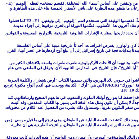
-
E
رعان ما طبقوا هذه النظرية على باقي الأسفار الخمسة بناء على هذه الظاهرة. و
اً، فقسموا الوثيقة التي تستخدم اسم "إلوهيم" إلى وثيقتين،
E1
،
E2
كما فصلوا
 نقاد آخرون هذا الأسلوب، قسَّموا التوراة أو بالحري مزقوها إلى أجزاء عديدة.
ن يحدد تاريخها بمقارنة الإشارات القانونية التاريخية، بالتواريخ المعروفة و القوانين
 ما كان و لهاوزن يفترض افتراضات، أحداثاً تاريخية مبنية على أساس الفلسفة
ماً جميلاً متوالياً في الفكر و الثقافة، مبتدئاً ببدايات فجة في تاريخ إسرائيل إلى أن تبلغ أوج ازدهارها في عصر أنبياء القرن
لثانية. وثانيهما أن الأبحاث الأركيولوجية طفرت طفرات واسعة باكتشاف الكثير من
"أبا التاريخ"، فإن التاريخ- في المدارس الثانوية الآن- يتوغل في الماضي حتى عام
اشوا في جنوبي بلاد النهرين، والتي يسميها الكتاب "أرض شنعار"، والكلمة العبرية
URUK
) التي هي "أرك" الكتابية، ووجدت فيها أقدم ألواح مكتوبة (ترجع
1).
احتفظ لنا بتواريخ أولئك الملوك والشعوب في تتابعهم الصحيح وارتباطاتهم. كما
ً، لا يمكن أن تكون بمثل هذه الدقة التي يتميز بها الكتاب المقدس. وقد أثبتت
من سفر التكوين تقريباً
. وسنتناول ذلك بشيء من التفصيل عند الكلام عن محتويات
 بأن الأولى كُتبت حوالي 850ق.م. والثانية حوالي 450ق.م. وبعد ذلك اكتشفت القصة البابلية عن الطوفان، وهي ترجع إلى ما قبل موسى بزمن
 بين قصة التوراة والقصة البابلية عن الطوفان، والنتيجة الطبيعية هي أن نظرية
ون البلاد السامية(من أموريين وأراميين). ومن الواضح أن هذه العادات كانت معروفة