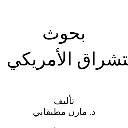
بحوث
تشراق الأمريكي ا
تأليف
د. مازن مطبقاني