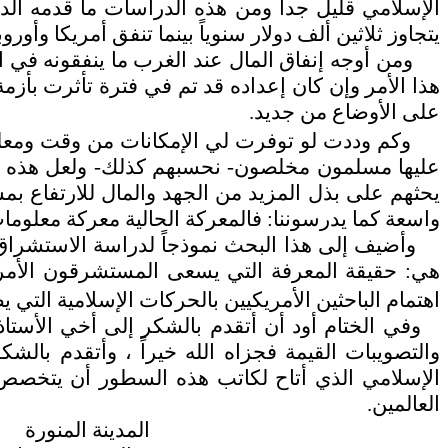
يتجاوز ثلاثين ألف دولار سنوياً بينما تنفق أمريكا وأور
ومن أوجه إنفاق المال عند الغرب ما ينفقونه في الغز
على الأوضاع من جديد.
وكم وددت لو توفرت لي الإمكانات من وقت ومعلو
عليها مسلمون مخلصون- نحسبهم كذلك- ولعل هذه الدر
يحثهم على بذل المزيد من الجهد والمال للارتفاع بمس
واسعة كما يدرسوننا: فالمعركة الحالية معركة معلومات 
وأضيف إلى هذا البحث نموذجاً لدراسة الاستشراق ال
هي: حقيقة المعرفة التي يسعى المستشرقون الأمريك
اهتمام الباحثين الأمريكيين بالحركات الإسلامية التي ي
وفي الختام أود أن أتقدم بالشكر إلى أخي الأستاذ 
والتصويبات القيمة فجزاه الله خيراً ، وأتقدم بال
الإسلامي الذي أتاح لكاتب هذه السطور أن يتخصص ف
العالمين.
المدينة المنورة