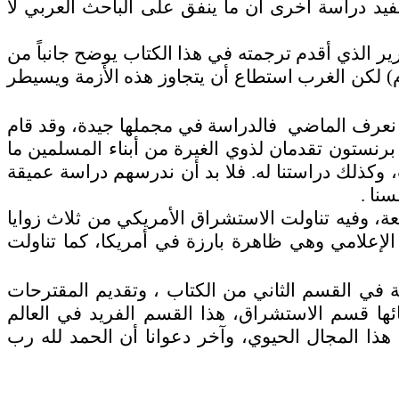
يل جداً ومن هذه الدراسات ما قدمه الدكتور محمد عبد السلام لمؤتمر قرطبة عام 1987م،وتفيد دراسة أخرى أن ما ينفق على الباحث العربي لا
ير الذي أقدم ترجمته في هذا الكتاب يوضح جانباً من
ا الأمر وإن كان إعداده قد تم في فترة تأثرت بأزمة النفط العالمية بعد حرب رمضان 1393( أكتوبر 1973م) لكن الغرب استطاع أن يتجاوز هذه الأزمة ويسيطر
 نعرف الماضي فالدراسة في مجملها جيدة، وقد قام
رنستون تقدمان لذوي الغيرة من أبناء المسلمين ما
، وكذلك دراستنا له. فلا بد أن ندرسهم دراسة عميقة
نا .
، وفيه تناولت الاستشراق الأمريكي من ثلاث زوايا
لإعلامي وهي ظاهرة بارزة في أمريكا، كما تناولت
ة في القسم الثاني من الكتاب ، وتقديم المقترحات
ائها قسم الاستشراق، هذا القسم الفريد في العالم
ذا المجال الحيوي، وآخر دعوانا أن الحمد لله رب