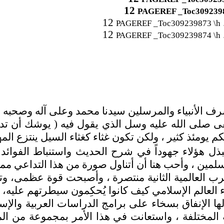
12
PAGEREF _Toc3092398
.
12
PAGEREF _Toc309239873 \h
.
12
PAGEREF _Toc309239874 \h
 الأنبياء والمرسلين سيدنا محمد وعلى آله وصحبه أ
لى الله عليه وسل الذي يقول فيه ( يوشك أن تداع
 إنكم يومئذ كثير ، ولكن تكون غثاء كغثاء السيل ينتزع 
بذل هؤلاء جهوداً في شرح الحديث واستنباط الفوائد
ن ، وأحب هنا أن أتناول صورة من هذا التداعي مما لا ي
العالمية الثانية منتصرة ، وأصبحت قوة عظمى، وتغير
العالم الإسلامي كيف كانوا يُحكِمون سيطرتهم عليه، 
ها الإنفاق بسخاء على برامج الدراسات العربية وال
لمختلفة ، واستعانت في هذا الأمر بمجموعة من المس