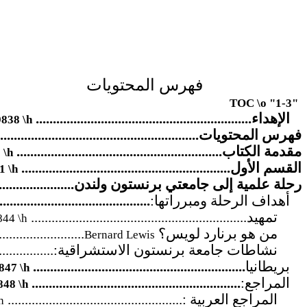
فهرس المحتويات
TOC \o "1-3"
الإهداء...............................................................
838 \h
فهرس المحتويات..........................................................
مقدمة الكتاب............................................................
 \h
القسم الأول.............................................................
 \h
رحلة علمية إلى جامعتي برنستون ولندن..........................
أهداف الرحلة ومبرراتها:
...........................................
تمهيد...............................................................
44 \h
من هو برنارد لويس؟
........................
Bernard Lewis
نشاطات جامعة برنستون الاستشراقية:.....................
بريطانيا
..............................................................
47 \h
المراجع:
.............................................................
48 \h
المراجع العربية :...................................................
h