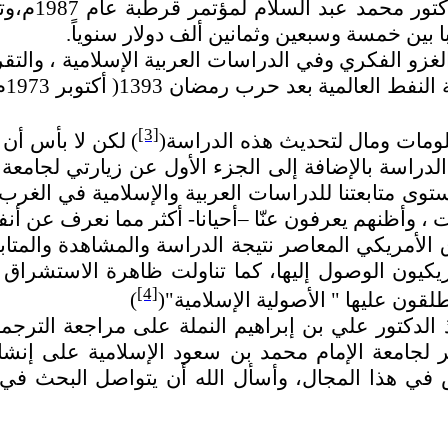
الإسلامي قل
وبا بين خمسة وسبعين وثمانين ألف دولار سنوياً.
و الفكري وفي الدراسات العربية الإسلامية ، والتقر
هذ
[3]
مات ومال لتحديث هذه الدراسة(
) لكن لا بأس أن
اسة بالإضافة إلى الجزء الأول عن زيارتي لجامعة ب
توى متابعتنا للدراسات العربية والإسلامية في الغرب
، وأظنهم يعرفون عنّا –أحيانا- أكثر مما نعرف عن أنفس
أمريكي المعاصر نتيجة الدراسة والمشاهدة والمتابعة
يون الوصول إليها، كما تناولت ظاهرة الاستشراق ا
[4]
طلقون عليها " الأصولية الإسلامية"(
)
الدكتور علي بن إبراهيم النملة على مراجعة الترجم
شكر لجامعة الإمام محمد بن سعود الإسلامية على إنش
ي هذا المجال، وأسأل الله أن يتواصل البحث في ه