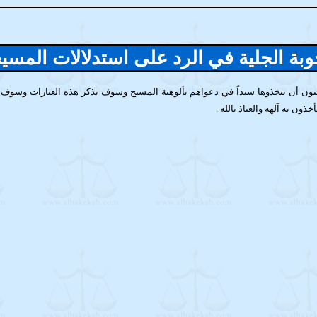
وبة الجلية في الرد على استدلالات المسي
يحيون أن يتخذوها سنداً في دعواهم بألوهية المسيح وسوف نذكر هذه العبارات وسوف
ون به آلهه والعياذ بالله .