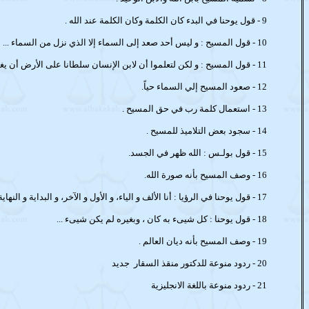
9 -
قول يوحنا في البدء كان الكلمة وكان الكلمة عند الله .
10 -
قول المسيح : و ليس أحد صعد إلى السماء إلا الذي نزل من السماء ...
11 -
قول المسيح : و لكن لتعلموا أن لابن الإنسان سلطانا على الأرض أن يغف
12 -
صعود المسيح إلي السماء حياً.
13 -
استعمال كلمة رب في حق المسيح .
14 -
سجود بعض التلاميذ للمسيح .
15 -
قول بولـس : الله ظهر في الجسد.
16 -
وصف المسيح بأنه صورة الله.
17 -
قول يوحنا في الرؤيا : أنا الألف و الياء، و الأول و الآخر، و البداية و النهاية 
18 -
قول يوحنا : كل شيىء به كان ، وبغيره لم يكن شيىء ...
19 -
وصف المسيح بأنه ديان العالم .
20 -
ردود منوعة للدكتور منقذ السقار
جديد
21 - ردود منوعة باللغة الانجليزية