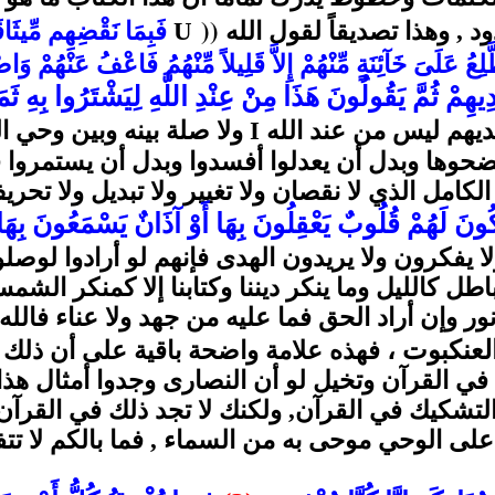
))
ود , وهذا تصديقاً لقول الله
U
فَبِمَا نَقْضِهِم مِّيثَاقَ
َلِعُ عَلَىَ خَآئِنَةٍ مِّنْهُمْ إِلاَّ قَلِيلاً مِّنْهُمُ فَاعْفُ عَنْهُمْ وَ
دِيهِمْ ثُمَّ يَقُولُونَ هَذَا مِنْ عِنْدِ اللَّهِ لِيَشْتَرُوا بِهِ ثَمَن
يديهم ليس من عند الله
I
ولا صلة بينه وبين وحي ا
ضحوها وبدل أن يعدلوا أفسدوا وبدل أن يستمروا ف
لكامل الذي لا نقصان ولا تغيير ولا تبديل ولا تح
نَ لَهُمْ قُلُوبٌ يَعْقِلُونَ بِهَا أَوْ آذَانٌ يَسْمَعُونَ بِهَا ف
ا يفكرون ولا يريدون الهدى فإنهم لو أرادوا لوصل
طل كالليل وما ينكر ديننا وكتابنا إلا كمنكر ا
ور وإن أراد الحق فما عليه من جهد ولا عناء فالل
لعنكبوت ،
فهذه علامة واضحة باقية على أن ذلك
ي القرآن وتخيل لو أن النصارى وجدوا أمثال هذا 
والتشكيك في القرآن, ولكنك لا تجد ذلك في القرآن
لى الوحي موحى به من السماء , فما بالكم لا تت