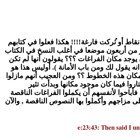
قاط أو ت
ركت فارغة!!!! هكذا فعلوا في كتابهم
ر من
أربع
ون موضعا
في أغلب النسخ
في الكتاب
وجد مكان الفراغات ؟؟؟ يقولون أنها لم تكن
 يقول لك ومن باب الأمانة ). أوليس هذا هو
 مكان هذه الخطوط ؟؟ ومن العجيب أنهم مازلوا
روا فيما كان موجود مكانها وبدأت تثير
أباحوا لأنفسهم أن يكملوا الفراغات الناقصة
لى مزاجهم وأكملوا بها النصوص الناقصة ,
والآن
e:23:43: Then said I u