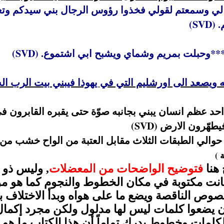
ئلا ان كنتم لي وسمعتم لقولي فخذوا رؤوس الرجال بني سيدكم 
 (
SVD
)
)
SVD
)
SVD
 والاساطين حوالي الطبقات الثلاث مقابل العتبة من الواح خش
 )
هنا
فتوضيح الواضحات من المعضلات
, وليس ذو ع
نت مكتوبة في مكان الخطوط والنجوم كما هو م
نصوص الناقصة ويضع ما على هواه وبدأ الاختلاف 
 يضعوا كلمات ليس لها مدلول ولكن مجرد إكمال ال
ات وخطوط يدرك تماماً أن هذا الكتاب ما هو إلا 