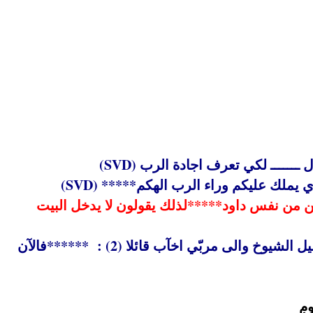
)
SVD
)
SVD
لمبغضين من نفس داود*****لذلك يقولون لا يدخل البيت
2ملوك10 عدد 1: وكان لاخآب سبعون ابنا في السامرة.فكتب ياهو رسائل وارسلها الى السامرة الى رؤساء يزرعيل الشيوخ والى مربّي اخآب قائلا (2) : ******فالآن
وم