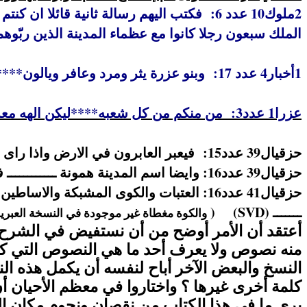
2ملوك10 عدد 6: فكتب اليهم رسالة ثانية قا
الملك سبعون رجلا كانوا مع عظماء المدينة الذين ربّوهم.
1أخبار4 عدد 17: وبنو عزرة يثر ومرد وعافر ويالون******وحبلت بمريم وشماي ويشبح ابي اشتموع. (
عزرا1 عدد3: من منكم من كل شعبه****ليكن الهه معه ويصعد الى اورشليم التي في يهوذا فيبني بيت الرب اله اسرائيل.هو الاله.الذي في اورشليم. (
حزقيال39 عدد15: فيعبر العابرون في الارض واذا راى احد عظم انسان يبني بجانبه صوّة حتى يقبره القابرون في وادي جمهور جوج ــــــــــــــ
حزقيال39 عدد16: وايضا اسم المدينة همونة ــــــــــــ فيطهّرون الارض (
حزقيال41 عدد16: العتبات والكوى المشبكة
ـــــــ (
SVD
) (
والكوة مغطاة غير موجودة في النسخة العبرية
أعتقد أن الأمر أوضح من أن نستفيض في الشرح 
منه نصوص ولا يعرف أحد ما هي النصوص التي كا
النسخ والبعض الآخر أباح لنفسه أن يكمل هذه ال
كلمة أخرى غيرها ؟ واختاروا في معظم الأحيان أن
يرى ما في هذا الكتاب من نقصان ونجوم مكان الكلم