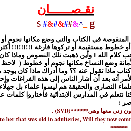
نقـصــــــان
s
g
#
&
#
&
#
#
&
^
_
منقوصة في الكتاب والتي وضع مكانها نجوم أو ن
و خطوط مستقيمة أو تركوها فارغة !!!!!!!!! أكث
ب كلام الله
I
وأين ذهبت تلك النصوص وماذا كان ي
نة وضع النساخ مكانها نجوم أو خطوط ( لاحظ انه
اب ماذا تقول عنه ؟؟ وما أدراك ماذا كان يوجد
ر أنه بعد أن أشار الناس إلى هذه الفراغات وإحتا
اء النصارى والحقيقة هم ليسوا علماء بل جهلاء ف
 نتعلم في المدارس الابتدائية فاختاروا كلمات ع
صر
:
زنون زنى معها وهي******
. (SVD)
nto her that was old in adulteries, Will they now c
*****