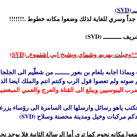
ـ
(
SVD
)
اً جداً وسري للغاية لذلك وضعوا مكانه خطوط
.!!!!!!!
)
SVD
*
وحبلت بمريم وشماي ويشبح ابي اشتموع
. (
SVD
)
 ان الذي يضرب اليبوسيين ويبلغ الى القناة والعرج والعمي ا
دكم مركبات وخيل ومدينة محصنة وسلاح (
SVD
)
عوا مكانه نجوم كما ترى أما الرسالة الثانية فلا يوجد نج