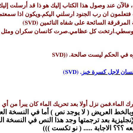
، فالآن عند وصول هذا الكتاب إليك هو ذا قد أرسلت إل
)
SVD
 قلبي في وسطي.ارتخت كل عظامي.صرت كانسان سكران ومثل
وه في الحكم ليست صالحة
. (
SVD)
نسان لاجل كسرة خبز
. (
)
SVD
رك الماء
.
فمن نزل أولا بعد تحريك الماء كان يبرأ من أي
الخط العريض ( لا يوجد نص ) أما في النسخة العر
ليزية بعد ترجمتها وجد هذا النص في النسخة العر
 ؟؟؟ الاجابة ..... ( نو تكست )))