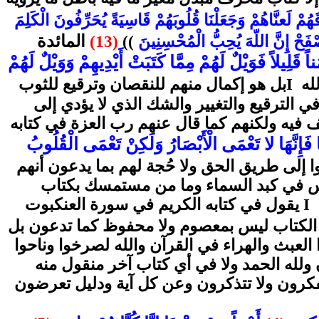
هُمْ لَعنَّاهُمْ وَجَعَلْنَا قُلُوبَهُمْ قَاسِيَةً يُحَرِّفُونَ الْكَلِمَ
المائدة
اصْفَحْ إِنَّ اللّهَ يُحِبُّ الْمُحْسِنِينَ
))
(13)
اً قَلِيلاً فَوَيْلٌ لَهُمْ مِمَّا كَتَبَتْ أَيْدِيهِمْ وَوَيْلٌ لَهُمْ
لله
I
بل هو إكمال منهم للنقصان وترقيع للثوب
ي الترقيع والتغيير والشك الذي لا يؤدي إلى
ريف فيه ولكنهم كما قال عنهم رب العزة في كتابه
َإِنَّهَا لا تَعْمَى الْأَبْصَارُ وَلَكِنْ تَعْمَى الْقُلُوبُ
وا إلى طريق الحق ولا حُجة لهم بما يدعون أنهم
لشمس في كبد السماء وما من مستمسك بكتاب
ه
I
يقول في كتابه الكريم في سورة العنكبوت
 الكتاب ليس بمعصوم ولا محفوظ كما تدعون بل
العبث والهراء في القرآن والله لصرخوا وناحوا
 ولله الحمد ولا في أي كتاب آخر منقول منه
فكرون ولا تتذكرون وعن كل آية ودليل تعرضون