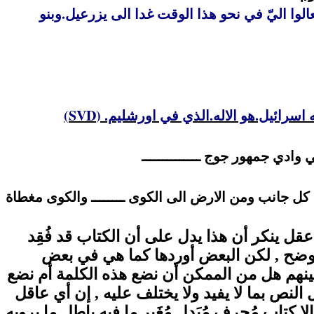
وتعالوا اليّ في نحو هذا الوقت غدا الى يزرعيل.وبنو
)
SVD
ب من كل جانب ومن الارض الى الكوى ــــــــ والكوى مغطاة
قل ينكر أن هذا يدل على أن الكتاب قد فُقِد
وضح , لكن البعض أوردها كما هي في بعض
بينهم هل من الممكن أن نضع هذه الكلمة أم نضع
نص بما لا يفيد ولا يختلف عليه , إن أي عاقل
كتاب مُحرف مُبَدل مُغَير ما فيه باطل ما يرويه