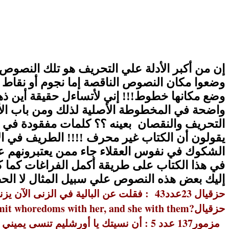
إن من
أكبر
الأدلة
علي التحريف هو تلك النصوص ال
وضعوا مكان النصوص الناقصة إما نجوم أو نقاط أ
وضع مكانها خطوط!!! إني لأتساءل حقيقة أين ذه
واضحة في المخطوطة الأصلية لذلك ومن باب الأما
التحريف والنقصان بعينه ؟؟ كلمات مفقودة في كت
يقولون أن الكتاب غير محرف !!!!
الطريف في الأم
الشكوك في نفوس العقلاء جاء ممن يعتبرونهم علم
في هذا الكتاب على طريقة أكمل الفراغات كما كنا
إليك بعض هذه النصوص علي سبيل المثال
لا الح
حزقيال
23عدد43
:
فقلت عن البالية في الزنى الآن ي
حزقيال
ommit whoredoms with her, and she with them?
مزمور
137 عدد 5 :
أن نسيتك يا أورشليم تنسى يميني
*