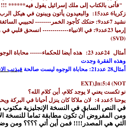
فأتى بالكتاب إلى ملك إسرائيل يقول فيه
****** !!!
"
زكريا6 عدد15: والبعيدون يأتون ويبنون في هيكل الرب فتعلمون ان رب الجنود ارسلني اليكم.ويكون اذا سمعتم سمعا صوت الرب الهكم**** (
نشيد
7عدد9: حنكك كأجود الخمر-------- لحبيبي السائغة المرقرقة السائحة على شفاه النائمين (
إرميا
23عدد9: في الانبياء------------- انسحق
)
(
SVD
أمثال
24عدد 23
:
هذه أيضا للحكماء
------
محاباة الوج
وهذه الفقرة وجدت
أمثال28 عدد21: محاباة الوجوه ليست صالحة
فيذنب الا
EXT)
Jn:5:4 (NOT
نو تكست يعني لا يوجد كلام، أين كلام الله؟
يوحنا
5عدد 4:
لان ملاكا كان ينزل أحيانا في البركة ويح
في النص السابق في النسخة الإنجليزية مكتوب وب
ومن المفروض أن تكون مطابقة تماما للنسخة الإنج
التي هي المصدر!!!! فمن أين أتي ؟؟؟؟ ومن وضعه