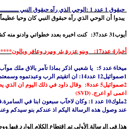
حبقوق 1 عدد 1
:
الوحي الذي رآه حبقوق النبي ــــــــــــ
يبدوا أن الوحي الذي رآه حبقوق النبي كان وحيا عظيم
أيوب31 عدد37: كنت اخبره بعدد خطواتي وادنو منه كشريف ــــــــــ (
أخبار
4 عدد17
:
وبنو عزرة يثر ومرد وعافر ويالون
*****
ميخا6 عدد 5: يا شعبي اذكر بماذا تآمر بالاق ملك موآب وبماذا اجابه بلعام بن بعور ــــــــ من شطّيم الى الجلجال ـــــــ لكي تعرف اجادة الرب (
1صموائيل12 عدد14: ان اتقيتم الرب وعبدتموه وسمعتم صوته ولم تعصوا قول الرب وكنتم انتم والملك ايضا الذي يملك عليكم وراء الرب الهكم***** (
2صموائيل5 عدد8: وقال داود في ذلك اليوم
اعمى او اعرج. (
SVD
)
عند وصول هذه الرسالة اليكم اذ عندكم بنو سيدكم وعن
هذا في الرسالة الأولى تم إقتطاع الكلام الوارد فيها ووض