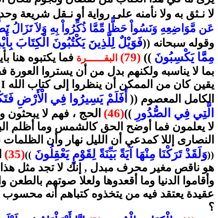
لا نـثق به ولا نأمنه على رواية أو نـقل شريعة وحد
عَن مَّوَاضِعِهِ وَنَسُواْ حَظًّا مِّمَّا ذُكِّرُواْ بِهِ وَلاَ تَزَالُ تَطّ
فَوَيْلٌ لِلَّذِينَ يَكْتُبُونَ الْكِتَابَ بِأَيْ
وقوله سبحانه ((
مِمَّا يَكْسِبُونَ
))
(79)
البقــــــرة
فما يكتبوه هنا بأ
بما لا يناسبه ولكنهم بدل من أن يستروا العورة ف
يقين كان من الممكن أن ينظروا إلى كتاب الله
I
ا
أَفَلَمْ يَسِيرُوا فِي الْأَرْضِ فَتَكُو
((
الكامل المعصوم
الَّتِي فِي الصُّدُورِ
(46)
))
الحج ،
فهم لا يبحثون ول
لا يعلمون فما أوضح الحق كالشمس وما أظلم البا
النصارى إللا كمدعي أن الليل نهار وأن الظلمات ن
وَلَقَدْ تَرَكْنَا مِنْهَا آيَةً بَيِّنَةً لِقَوْمٍ يَعْقِلُونَ
(35)
ا
))
((
هو ناقص مغير محرف مبدل , إنك لا تجد مثل هذا ف
وأقاموا الدنيا وما أقعدوها ولعلا صوتهم بالطعن 
عقيدة يعتقد فيه من يتخذوه كتباهم أنه محسوب ع
؟